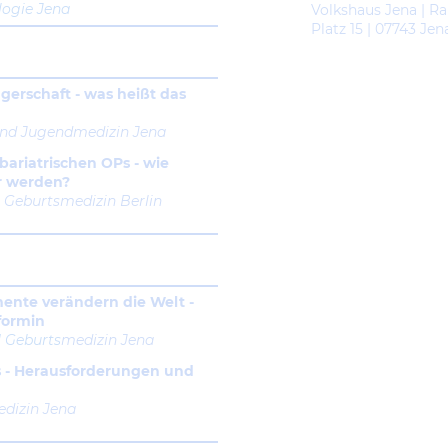
logie Jena
Volkshaus Jena | Ra
Platz 15 | 07743 Jen
gerschaft - was heißt das
und Jugendmedizin Jena
ariatrischen OPs - wie
r werden?
|
Geburtsmedizin Berlin
ente verändern die Welt -
formin
| Geburts
medizin Jena
es - Herausforderungen und
dizin Jena