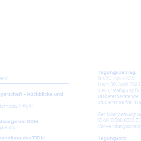
Tagungsbeitrag
Jena
Bis 30. April 2025
7
Nach 30. April 202
50% Ermäßigung fü
gerschaft – Rückblicke und
Diabetesberatende
Studierende frei (Na
rtsmedizin Köln
Per Überweisung 
IBAN DE88 8305 30
achsorge bei GDM
Verwendungszweck:
gie Köln
ehandlung des T1DM
Tagungsort: