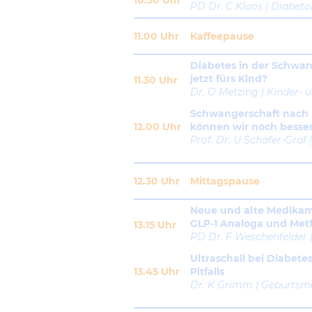
10.30 Uhr
PD Dr. C Kloos | Diabeto
11.00 Uhr
Kaffeepause
Diabetes in der Schwan
jetzt fürs Kind?
11.30 Uhr
Dr. O Metzing |
Kinder- 
Schwangerschaft nach b
12.00 Uhr
können wir noch besse
Prof. Dr. U Schäfer-Graf 
12.30 Uhr
Mittagspause
Neue und alte Medikam
GLP-1 Analoga und Met
13.15 Uhr
PD Dr. F Weschenfelder 
Ultraschall bei Diabet
13.45 Uhr
Pitfalls
Dr. K Grimm |
Geburtsme