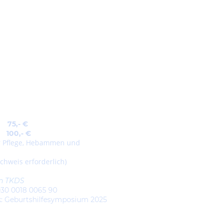
:
5,- €
5
100,- €
r Pflege, Hebammen und
chweis erforderlich)
an TKDS
30 0018 0065 90
 Geburtshilfesymposium 2025